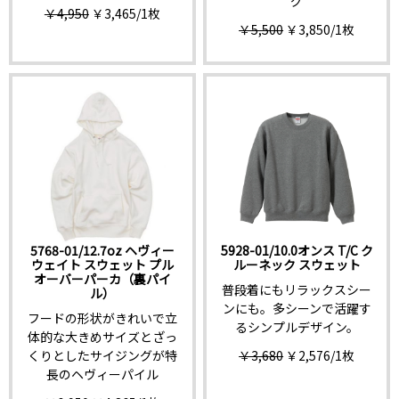
グ
￥4,950
￥3,465
/1枚
￥5,500
￥3,850
/1枚
5768-01/12.7oz ヘヴィー
5928-01/10.0オンス T/C ク
ウェイト スウェット プル
ルーネック スウェット
オーバーパーカ（裏パイ
普段着にもリラックスシー
ル）
ンにも。多シーンで活躍す
フードの形状がきれいで立
るシンプルデザイン。
体的な大きめサイズとざっ
￥3,680
￥2,576
/1枚
くりとしたサイジングが特
長のヘヴィーパイル