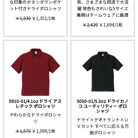
な印象のボタンダウンポケ
易、さまざまな用途で大活
ット付きドライポロシャツ
躍 発色もきれいな5サイズ
展開はチームウェアに最適
￥1,930
￥1,351
/1枚
￥2,420
￥1,694
/1枚
5910-01/4.1oz ドライ アス
5050-01/5.3oz ドライカノ
レチック ポロシャツ
コ ユーティリティー ポロ
シャツ
やわらかなドライポロシャ
ドライ×デオトラント×Ｕ
ツ
Ｖカット すべてに応える万
￥1,570
￥1,099
/1枚
能ポロシャツ