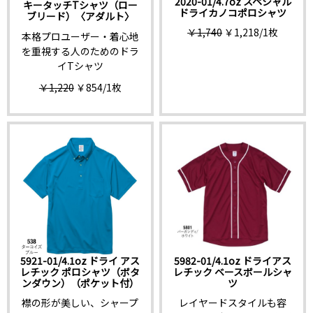
2020-01/4.7oz スペシャル
キータッチTシャツ（ロー
ドライカノコポロシャツ
ブリード）〈アダルト〉
￥1,740
￥1,218
/1枚
本格プロユーザー・着心地
を重視する人のためのドラ
イTシャツ
￥1,220
￥854
/1枚
5921-01/4.1oz ドライ アス
5982-01/4.1oz ドライアス
レチック ポロシャツ（ボタ
レチック ベースボールシャ
ンダウン）（ポケット付）
ツ
襟の形が美しい、シャープ
レイヤードスタイルも容