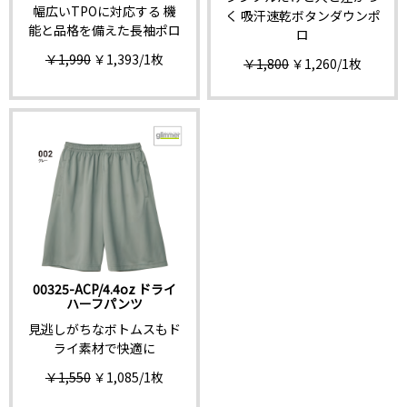
幅広いTPOに対応する 機
く 吸汗速乾ボタンダウンポ
能と品格を備えた長袖ポロ
ロ
￥1,990
￥1,393
/1枚
￥1,800
￥1,260
/1枚
00325-ACP/4.4oz ドライ
ハーフパンツ
見逃しがちなボトムスもド
ライ素材で快適に
￥1,550
￥1,085
/1枚