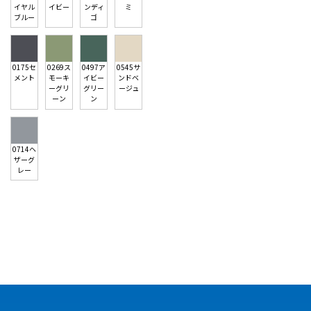
イヤル
イビー
ンディ
ミ
ブルー
ゴ
0175セ
0269ス
0497ア
0545サ
メント
モーキ
イビー
ンドベ
ーグリ
グリー
ージュ
ーン
ン
0714ヘ
ザーグ
レー