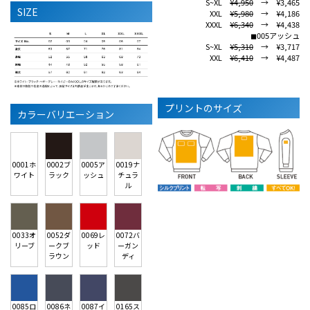
S~XL
¥4,950
→ ¥3,465
SIZE
XXL
¥5,980
→ ¥4,186
XXXL
¥6,340
→ ¥4,438
◼︎005アッシュ
S~XL
¥5,310
→ ¥3,717
XXL
¥6,410
→ ¥4,487
プリントのサイズ
カラーバリエーション
0001ホ
0002ブ
0005ア
0019ナ
ワイト
ラック
ッシュ
チュラ
ル
0033オ
0052ダ
0069レ
0072バ
リーブ
ークブ
ッド
ーガン
ラウン
ディ
0085ロ
0086ネ
0087イ
0165ス