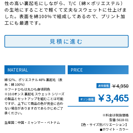
性の高い裏起毛にしながら、T/C（綿×ポリエステル）
の生地にすることで軽くて丈夫なスウェットに仕上げま
した。表面を綿100％で組成してあるので、プリント加
工にも最適です。
見積に進む
MATERIAL
PRICE
綿 52％、ポリエステル 48％ 裏起毛（表
糸：綿 100％）
￥4,950
通常価格
※フードひもは丸ひも身頃同色
￥3,465
※10.0オンス 裏起毛 スウェット シリーズ
の製品とセットアップを組むことは可能
オゾン価格
ですが、上下にて商品の色が完全に合わ
ない場合がありますのであらかじめご了
承ください。
※料金は税抜価格
型番:5618-01
生産国：中国・ミャンマー・ベトナム
【色・サイズ別バリエーション】
◼︎ホワイト・カラー