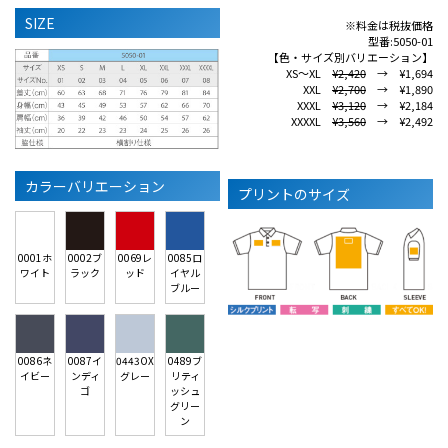
SIZE
※料金は税抜価格
型番:5050-01
【色・サイズ別バリエーション】
XS～XL
¥2,420
→ ¥1,694
XXL
¥2,700
→ ¥1,890
XXXL
¥3,120
→ ¥2,184
XXXXL
¥3,560
→ ¥2,492
カラーバリエーション
プリントのサイズ
0001ホ
0002ブ
0069レ
0085ロ
ワイト
ラック
ッド
イヤル
ブルー
0086ネ
0087イ
0443OX
0489ブ
イビー
ンディ
グレー
リティ
ゴ
ッシュ
グリー
ン