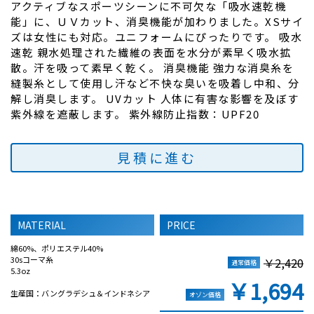
アクティブなスポーツシーンに不可欠な「吸水速乾機
能」に、ＵＶカット、消臭機能が加わりました。XSサイ
ズは女性にも対応。ユニフォームにぴったりです。 吸水
速乾 親水処理された繊維の表面を水分が素早く吸水拡
散。汗を吸って素早く乾く。 消臭機能 強力な消臭糸を
縫製糸として使用し汗など不快な臭いを吸着し中和、分
解し消臭します。 UVカット 人体に有害な影響を及ぼす
紫外線を遮蔽します。 紫外線防止指数：UPF20
見積に進む
MATERIAL
PRICE
綿60%、ポリエステル40%
30sコーマ糸
￥2,420
通常価格
5.3oz
￥1,694
生産国：バングラデシュ＆インドネシア
オゾン価格