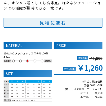
ん、オシャレ着としても高得点。様々なシチュエーショ
ンでの活躍が期待できる一枚です。
見積に進む
MATERIAL
PRICE
150g/m2 メッシュ ポリエステル100％
4.4oz
￥1,800
通常価格
￥1,260
オゾン価格
SIZE
※料金は税抜価格
型番:00331-ABP
【色・サイズ別バリエーション】
SS～LL ¥1,260
3L～5L ¥1,351