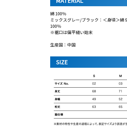
MATERIAL
綿 100％
ミックスグレー/ブラック：＜身頃＞綿 9
100％
※裾口は偏平縫い始末
生産国：中国
SIZE